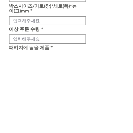
박스사이즈/가로(장)*세로(폭)*높
이(고)mm
예상 주문 수량
패키지에 담을 제품
업체명/담당자 성함
납품처 소재지
* 정확한 사이즈를 남겨주셔야 견적을
내어드릴 수 있습니다.
담당자 연락처